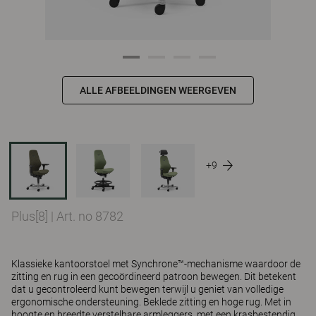
ALLE AFBEELDINGEN WEERGEVEN
+9
Plus[8]
|
Art. no 8782
Klassieke kantoorstoel met Synchrone™-mechanisme waardoor de
zitting en rug in een gecoördineerd patroon bewegen. Dit betekent
dat u gecontroleerd kunt bewegen terwijl u geniet van volledige
ergonomische ondersteuning. Beklede zitting en hoge rug. Met in
hoogte en breedte verstelbare armleggers, met een krasbestendig