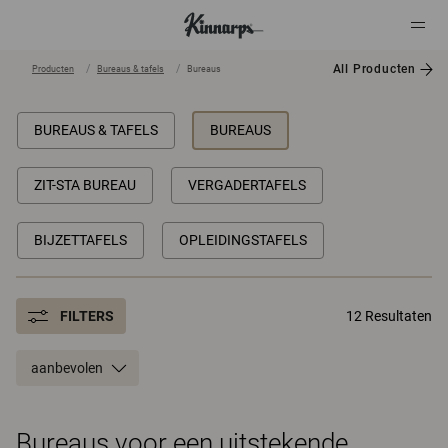
All Producten
Producten
Bureaus & tafels
Bureaus
?
?
BUREAUS & TAFELS
BUREAUS
ZIT-STA BUREAU
VERGADERTAFELS
BIJZETTAFELS
OPLEIDINGSTAFELS
FILTERS
12 Resultaten
aanbevolen
Bureaus voor een uitstekende