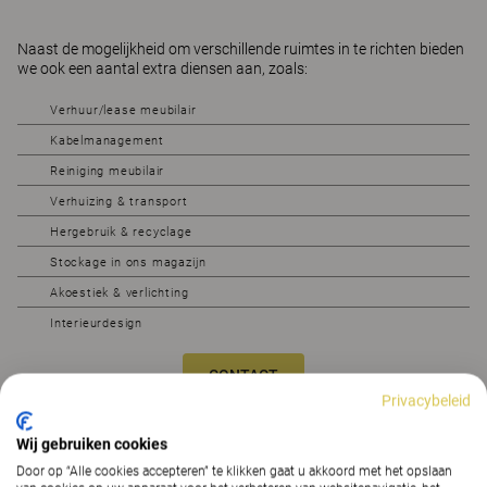
Naast de mogelijkheid om verschillende ruimtes in te richten bieden
we ook een aantal extra diensen aan, zoals:
Verhuur/lease meubilair
Kabelmanagement
Reiniging meubilair
Verhuizing & transport
Hergebruik & recyclage
Stockage in ons magazijn
Akoestiek & verlichting
Interieurdesign
CONTACT
Privacybeleid
Leer meer
Wij gebruiken cookies
Door op “Alle cookies accepteren” te klikken gaat u akkoord met het opslaan