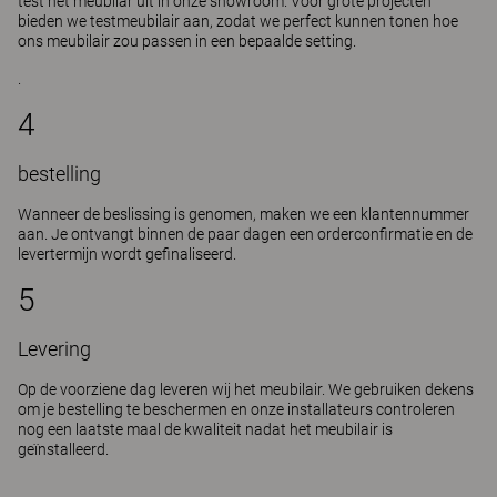
test het meubilar uit in onze showroom. Voor grote projecten
bieden we testmeubilair aan, zodat we perfect kunnen tonen hoe
ons meubilair zou passen in een bepaalde setting.
.
4
bestelling
Wanneer de beslissing is genomen, maken we een klantennummer
aan. Je ontvangt binnen de paar dagen een orderconfirmatie en de
levertermijn wordt gefinaliseerd.
5
Levering
Op de voorziene dag leveren wij het meubilair. We gebruiken dekens
om je bestelling te beschermen en onze installateurs controleren
nog een laatste maal de kwaliteit nadat het meubilair is
geïnstalleerd.