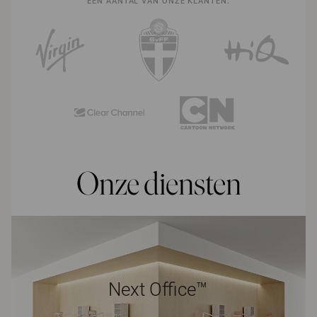
EEN AANTAL VAN ONZE KLANTEN:
Onze diensten
Next Office™