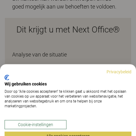
goed mogelijk aan uw behoeften te voldoen.
Dit krijgt u met Next Office®
Analyse van de situatie
Beoordeling van hoe goed uw huidige kantoor uw medewerkers
Privacybeleid
ondersteunt op het vlak van:
Wij gebruiken cookies
Productiviteit en creativiteit
Door op “Alle cookies accepteren” te klikken gaat u akkoord met het opslaan
Samenwerking
van cookies op uw apparaat voor het verbeteren van websitenavigatie, het
analyseren van websitegebruik en om ons te helpen bij onze
Gezondheid en welzijn
marketingprojecten.
Akoestiek, licht en luchtkwaliteit
Hulp bij het veranderingstraject
Cookie-instellingen