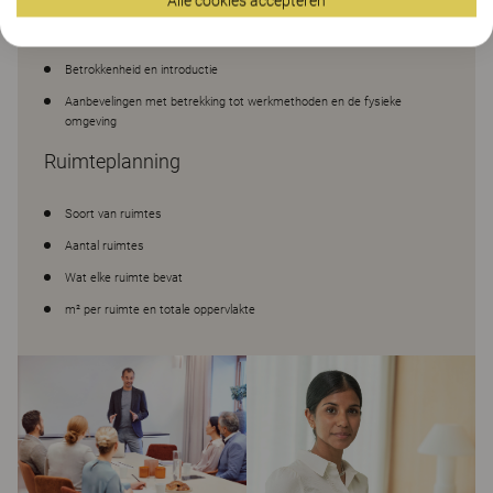
Alle cookies accepteren
Perspectief van het management
Perspectief van de medewerkers
Betrokkenheid en introductie
Aanbevelingen met betrekking tot werkmethoden en de fysieke
omgeving
Ruimteplanning
Soort van ruimtes
Aantal ruimtes
Wat elke ruimte bevat
m² per ruimte en totale oppervlakte