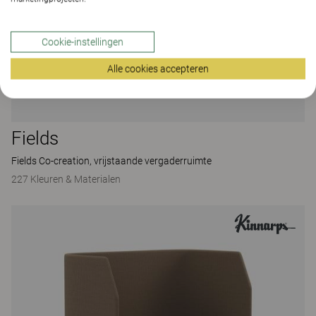
Cookie-instellingen
Alle cookies accepteren
Fields
Fields Co-creation, vrijstaande vergaderruimte
227 Kleuren & Materialen