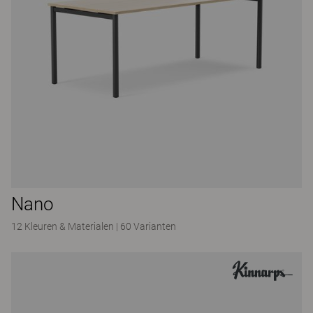
Nano
12 Kleuren & Materialen
|
60 Varianten