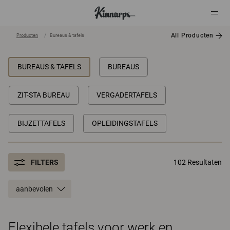
All Producten
Producten
Bureaus & tafels
?
?
BUREAUS & TAFELS
BUREAUS
ZIT-STA BUREAU
VERGADERTAFELS
BIJZETTAFELS
OPLEIDINGSTAFELS
FILTERS
102 Resultaten
aanbevolen
Flexibele tafels voor werk en