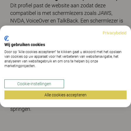
Dit profiel past de website aan zodat deze
compatibel is met schermlezers zoals JAWS,
NVDA, VoiceOver en TalkBack. Een schermlezer is
geïnstalleerd op de computer van de blinde
Privacybeleid
gebruiker, en deze website is daarmee compatibel.
Wij gebruiken cookies
Profiel voor toetsenbordnavigatie (motorische
Door op “Alle cookies accepteren” te klikken gaat u akkoord met het opslaan
beperkingen):
Dit profiel stelt personen met
van cookies op uw apparaat voor het verbeteren van websitenavigatie, het
analyseren van websitegebruik en om ons te helpen bij onze
motorische beperkingen in staat om de website te
marketingprojecten.
bedienen met de Tab-, Shift+Tab- en Enter-toetsen.
Gebruikers kunnen ook sneltoetsen gebruiken
Cookie-instellingen
zoals “M” voor menu’s, “H” voor koppen, “F” voor
formulieren, “B” voor knoppen en “G” voor
Alle cookies accepteren
afbeeldingen, om snel naar specifieke elementen te
springen.