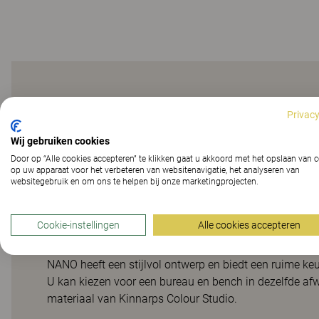
Het assortiment taf
Privacy
Wij gebruiken cookies
Door op “Alle cookies accepteren” te klikken gaat u akkoord met het opslaan van 
NANO is een assortiment bureaus voor een of meer men
op uw apparaat voor het verbeteren van websitenavigatie, het analyseren van
persoonlijke en groepsruimte. Vrijstaand of samen, het
websitegebruik en om ons te helpen bij onze marketingprojecten.
worden gekoppeld, zodat er meer werkplekken naast e
uitsparingen zorgen voor praktische ruimte voor kabel
Cookie-instellingen
Alle cookies accepteren
de tafels uitrusten met de nodige accessoires, zoal
is ook voorzien van het unieke Flexrail-systeem, waard
NANO heeft een stijlvol ontwerp en biedt een ruime k
U kan kiezen voor een bureau en bench in dezelfde afw
materiaal van Kinnarps Colour Studio.