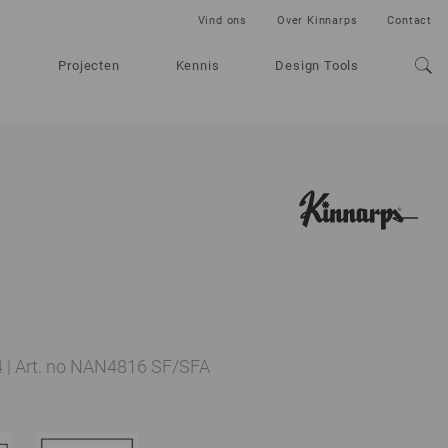
Vind ons
Over Kinnarps
Contact
Projecten
Kennis
Design Tools
4
|
Art. no NAN4816 SF/SFA