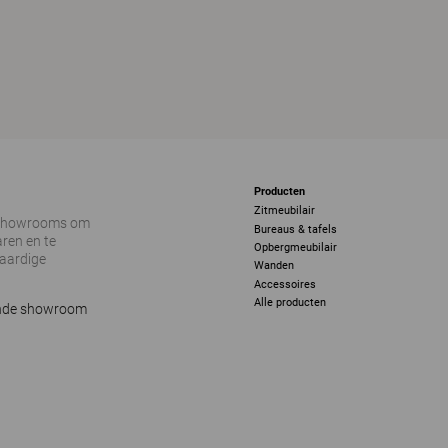
Producten
Zitmeubilair
 showrooms om
Bureaus & tafels
ren en te
Opbergmeubilair
vaardige
Wanden
Accessoires
Alle producten
ijnde showroom