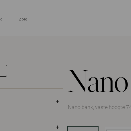
ng
Zorg
Nano
Nano bank, vaste hoogte 7