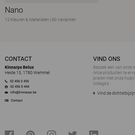
Nano
12 Kleuren & Materialen
|
60 Varianten
CONTACT
VIND ONS
Kinnarps Belux
Bezoek een van onze
Heide 15, 1780 Wemmel
onze producten te erva
praten met onze hulp
02 456 0 456
collega's.
02 456 0 444
info@kinnarps.be
Vind de dichtstbijz
Contact