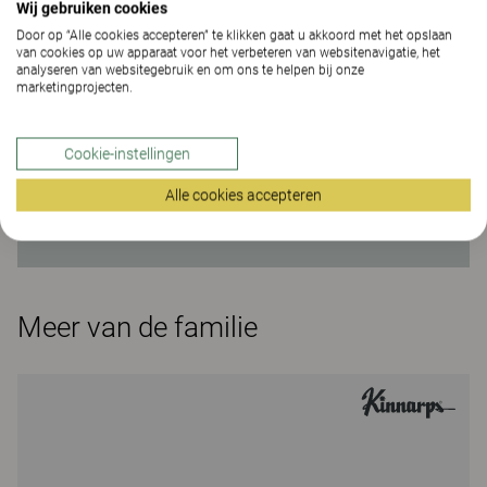
Wij gebruiken cookies
assortiment bovenbladen en onderstellen kunt
Door op “Alle cookies accepteren” te klikken gaat u akkoord met het opslaan
u een werkplek creëren die is afgestemd op de
van cookies op uw apparaat voor het verbeteren van websitenavigatie, het
individuele behoeften van de gebruiker. Daarna
analyseren van websitegebruik en om ons te helpen bij onze
marketingprojecten.
kan een uitgebreide selectie accessoires
worden toegevoegd. Verkrijgbaar in
verschillende afwerkingen en met
Cookie-instellingen
verschillende onderstellen. Kies materiaal van
Alle cookies accepteren
Kinnarps Colour Studio.
Meer van de familie