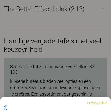
The Better Effect Index (2,13)
Handige vergadertafels met veel
keuzevrijheid
Serie e-One tafel, handmatige verstelling, 83-
103
[E]-serie bureaus bieden veel opties en een
grote keuzevrijheid om individuele oplossingen
te creëren. Een assortiment dat geschikt is
voor elke taak, elk aantal werknemers of elk
Privacybeleid
type werkomgeving. Met behulp van een breed