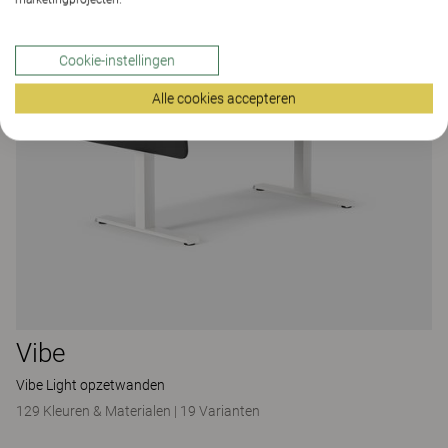
Cookie-instellingen
Alle cookies accepteren
Vibe
Vibe Light opzetwanden
129 Kleuren & Materialen
|
19 Varianten