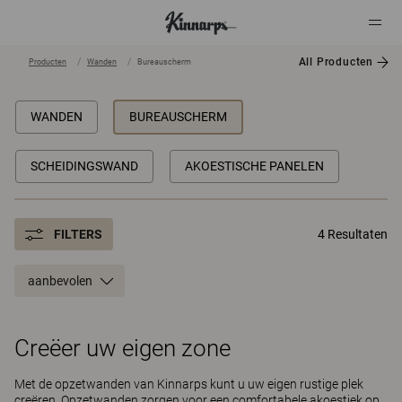
All Producten
Producten
Wanden
Bureauscherm
?
?
WANDEN
BUREAUSCHERM
SCHEIDINGSWAND
AKOESTISCHE PANELEN
FILTERS
4 Resultaten
aanbevolen
Creëer uw eigen zone
Met de opzetwanden van Kinnarps kunt u uw eigen rustige plek
creëren. Opzetwanden zorgen voor een comfortabele akoestiek op