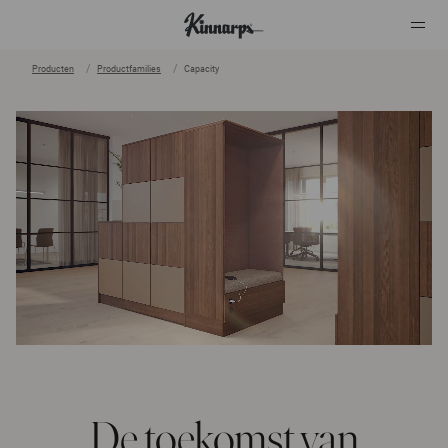
Producten
Productfamilies
Capacity
?
?
De toekomst van