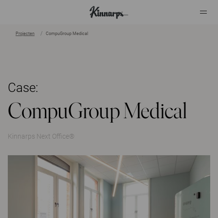
Projecten
CompuGroup Medical
?
?
Case:
CompuGroup Medical
Kinnarps Next Office®