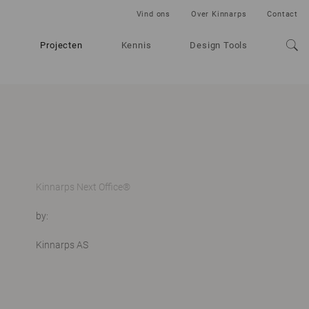
Vind ons
Over Kinnarps
Contact
Projecten
Kennis
Design Tools
Kinnarps Next Office®
by:
Kinnarps AS