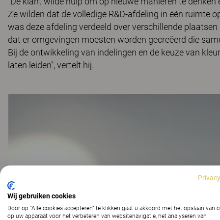
"De klant wilde hulp om op nieuwe manieren te denken e
Ze wilden dat de volledige R&D-afdeling in één ruimte 
was deze afdeling verdeeld over verschillende plaatsen
dat er omgevingen moesten worden gecreëerd die same
Bij de ontwikkeling van indelingen en de keuze van kle
laten leiden", vertelt hij.
Privacy
Wij gebruiken cookies
Door op “Alle cookies accepteren” te klikken gaat u akkoord met het opslaan van 
op uw apparaat voor het verbeteren van websitenavigatie, het analyseren van