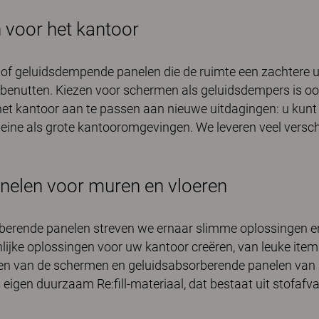
 voor het kantoor
of geluidsdempende panelen die de ruimte een zachtere u
enutten. Kiezen voor schermen als geluidsdempers is ook
t kantoor aan te passen aan nieuwe uitdagingen: u kunt 
kleine als grote kantooromgevingen. We leveren veel versc
anelen voor muren en vloeren
berende panelen streven we ernaar slimme oplossingen en 
ijke oplossingen voor uw kantoor creëren, van leuke items
n van de schermen en geluidsabsorberende panelen van Ki
en duurzaam Re:fill-materiaal, dat bestaat uit stofafval v