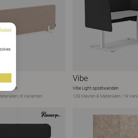
beleid
cookies
Vibe
eauscherm
Vibe Light opzetwanden
aterialen
|
8 Varianten
129 Kleuren & Materialen
|
19 Vari