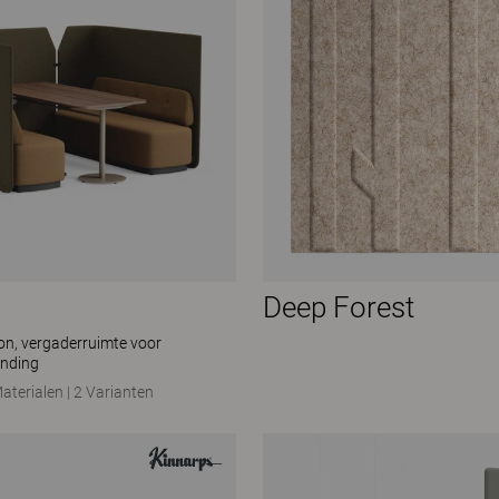
Deep Forest
ion, vergaderruimte voor
inding
aterialen
|
2 Varianten