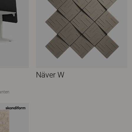
Näver W
anten