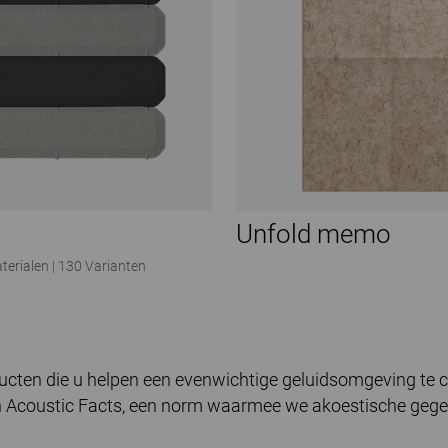
Unfold memo
terialen
|
130 Varianten
cten die u helpen een evenwichtige geluidsomgeving te cr
 Acoustic Facts, een norm waarmee we akoestische geg