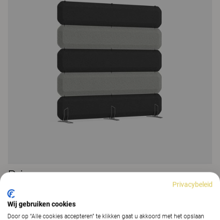
Prim
Privacybeleid
Prim scheidingswanden
19 Kleuren & Materialen
|
103 Varianten
Wij gebruiken cookies
Door op “Alle cookies accepteren” te klikken gaat u akkoord met het opslaan