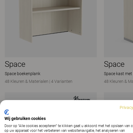
Space
Space
Space boekenplank
Space kast met
48 Kleuren & Materialen
|
4 Varianten
48 Kleuren & Ma
Privacy
Wij gebruiken cookies
Door op “Alle cookies accepteren” te klikken gaat u akkoord met het opslaan van 
op uw apparaat voor het verbeteren van websitenavigatie, het analyseren van