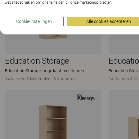
websitegebruik en om ons te helpen bij onze marketingprojecten.
Cookie-instellingen
Alle cookies accepteren
Education Storage
Educatio
Education Storage, hoge kast met deuren
Education Stor
14 Kleuren & Materialen
|
8 Varianten
14 Kleuren & Ma