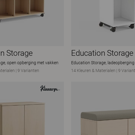
n Storage
Education Storage
age, open opberging met vakken
Education Storage, ladeopberging
terialen
|
9 Varianten
14 Kleuren & Materialen
|
9 Varian