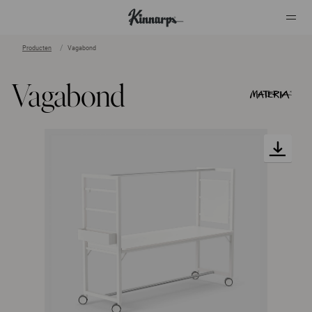
Producten
Vagabond
?
?
Vagabond