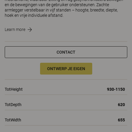
en de bewegingen van de gebruiker ondersteunen. Zachte
armlegger verstelbaar in vijf standen – hoogte, breedte, diepte,
hoek en vrije individuele afstand.
Learn more
CONTACT
ONTWERP JE EIGEN
TotHeight
930-1150
TotDepth
620
TotWidth
655