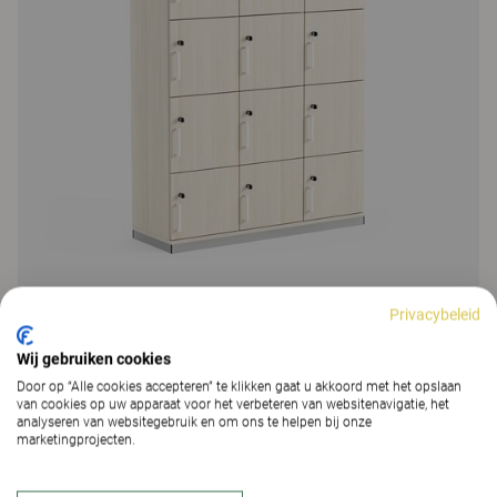
Privacybeleid
Space
Wij gebruiken cookies
Space lockers
Door op “Alle cookies accepteren” te klikken gaat u akkoord met het opslaan
van cookies op uw apparaat voor het verbeteren van websitenavigatie, het
48 Kleuren & Materialen
|
177 Varianten
analyseren van websitegebruik en om ons te helpen bij onze
marketingprojecten.