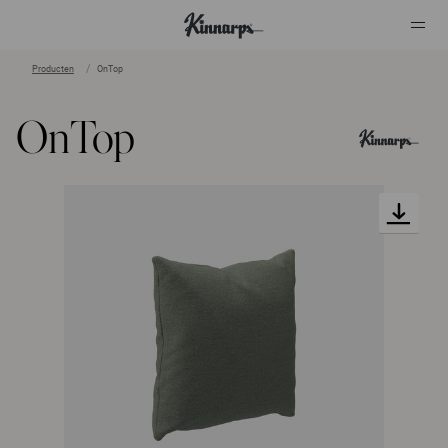
Producten
OnTop
?
?
OnTop