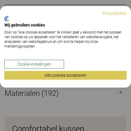
CONTACT
Privacybeleid
Wij gebruiken cookies
RemovableUpholstery
Ja
Door op “Alle cookies accepteren” te klikken gaat u akkoord met het opslaan
van cookies op uw apparaat voor het verbeteren van websitenavigatie, het
analyseren van websitegebruik en om ons te helpen bij onze
Alle eigenschappen
marketingprojecten.
Eigenschappen
Materialen
(192)
Cookie-instellingen
Eigenschappen
Alle cookies accepteren
Materialen
(192)
Comfortabel kussen