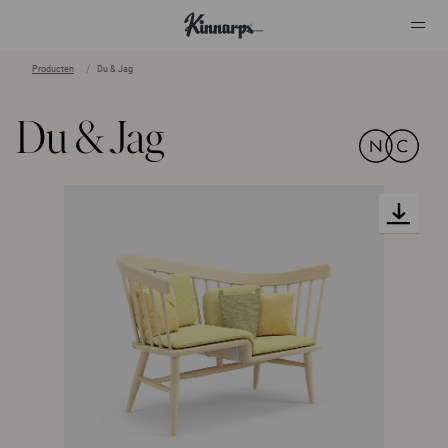
Producten
Du & Jag
?
?
Du & Jag