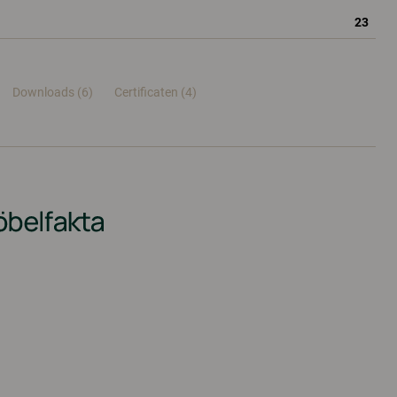
23
Downloads (6)
Certificaten (
4
)