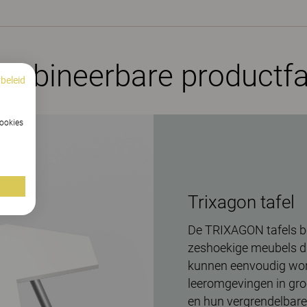
mbineerbare productfa
beleid
cookies
Trixagon tafel
De TRIXAGON tafels b
zeshoekige meubels di
kunnen eenvoudig word
leeromgevingen in gro
en hun vergrendelbare 