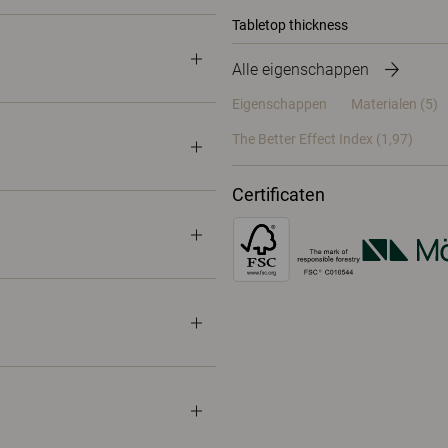
Tabletop thickness
Alle eigenschappen
Eigenschappen
Materialen
(5)
The Better Effect Index (1,97)
Certificaten