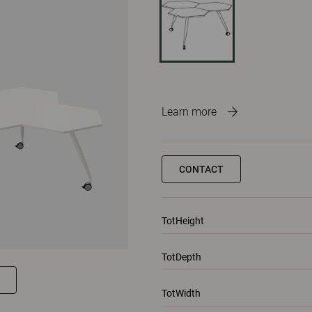
Learn more
CONTACT
TotHeight
TotDepth
TotWidth