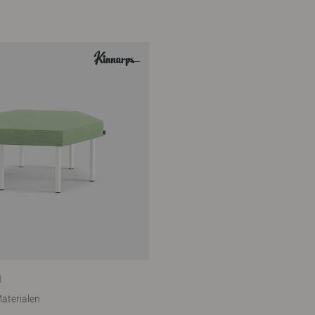
n
aterialen