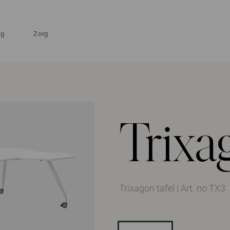
ng
Zorg
Trixa
Trixagon tafel
|
Art. no TX3