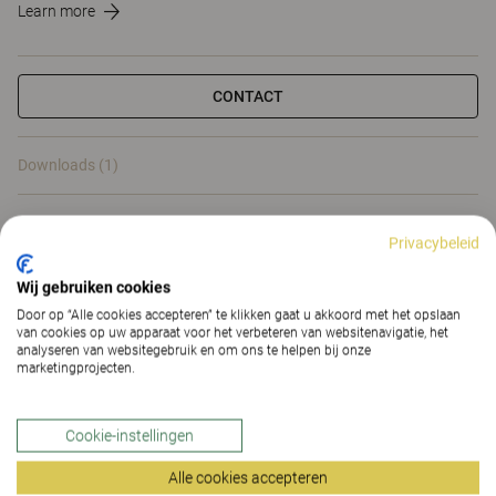
Learn more
CONTACT
Downloads (1)
Downloads (
1
)
Privacybeleid
Wij gebruiken cookies
Door op “Alle cookies accepteren” te klikken gaat u akkoord met het opslaan
van cookies op uw apparaat voor het verbeteren van websitenavigatie, het
analyseren van websitegebruik en om ons te helpen bij onze
Slimme opties en accessoires
marketingprojecten.
voor bureaus en
Cookie-instellingen
vergadertafels
Alle cookies accepteren