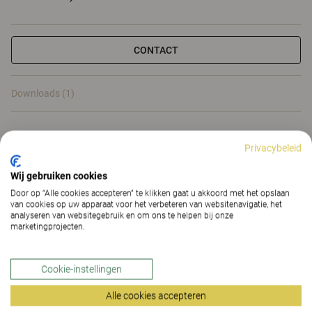
CONTACT
Downloads (1)
Downloads (
1
)
Privacybeleid
Wij gebruiken cookies
Door op “Alle cookies accepteren” te klikken gaat u akkoord met het opslaan
van cookies op uw apparaat voor het verbeteren van websitenavigatie, het
analyseren van websitegebruik en om ons te helpen bij onze
Slimme opties en accessoires
marketingprojecten.
voor bureaus en
vergadertafels
Cookie-instellingen
Alle cookies accepteren
Opti is ons slimme assortiment eenvoudig