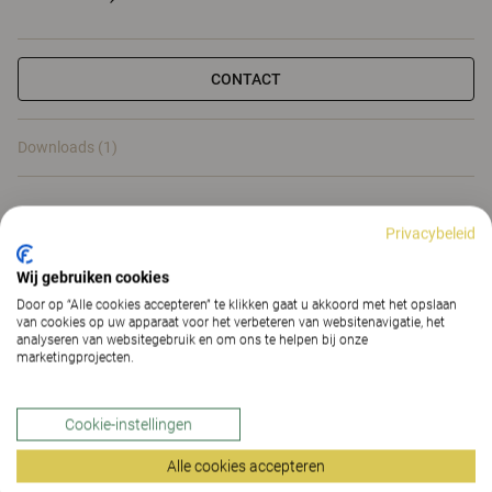
CONTACT
Downloads (1)
Downloads (
1
)
Privacybeleid
Wij gebruiken cookies
Door op “Alle cookies accepteren” te klikken gaat u akkoord met het opslaan
van cookies op uw apparaat voor het verbeteren van websitenavigatie, het
analyseren van websitegebruik en om ons te helpen bij onze
Slimme opties en accessoires
marketingprojecten.
voor bureaus en
vergadertafels
Cookie-instellingen
Alle cookies accepteren
Opti is ons slimme assortiment eenvoudig