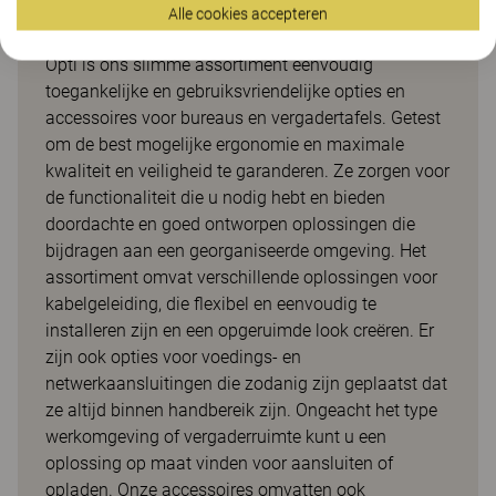
vergadertafels
Alle cookies accepteren
Opti is ons slimme assortiment eenvoudig
toegankelijke en gebruiksvriendelijke opties en
accessoires voor bureaus en vergadertafels. Getest
om de best mogelijke ergonomie en maximale
kwaliteit en veiligheid te garanderen. Ze zorgen voor
de functionaliteit die u nodig hebt en bieden
doordachte en goed ontworpen oplossingen die
bijdragen aan een georganiseerde omgeving. Het
assortiment omvat verschillende oplossingen voor
kabelgeleiding, die flexibel en eenvoudig te
installeren zijn en een opgeruimde look creëren. Er
zijn ook opties voor voedings- en
netwerkaansluitingen die zodanig zijn geplaatst dat
ze altijd binnen handbereik zijn. Ongeacht het type
werkomgeving of vergaderruimte kunt u een
oplossing op maat vinden voor aansluiten of
opladen. Onze accessoires omvatten ook