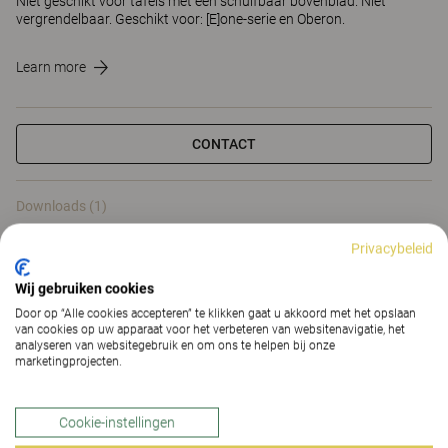
Niet geschikt voor tafels met een schuifbaar bovenblad. Niet
vergrendelbaar. Geschikt voor: [E]one-serie en Oberon.
Learn more
CONTACT
Downloads (1)
Privacybeleid
Downloads (
1
)
Wij gebruiken cookies
Door op “Alle cookies accepteren” te klikken gaat u akkoord met het opslaan
van cookies op uw apparaat voor het verbeteren van websitenavigatie, het
analyseren van websitegebruik en om ons te helpen bij onze
marketingprojecten.
Slimme opties en accessoires
voor bureaus en
Cookie-instellingen