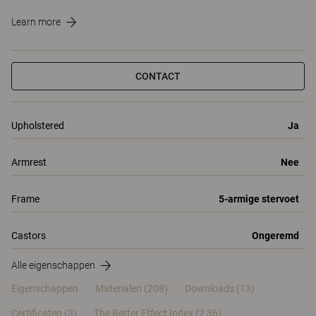
Learn more
CONTACT
Upholstered
Ja
Armrest
Nee
Frame
5-armige stervoet
Castors
Ongeremd
Alle eigenschappen
Eigenschappen
Materialen
(208)
Downloads (13)
Certificaten (
3
)
The Better Effect Index (2,36)