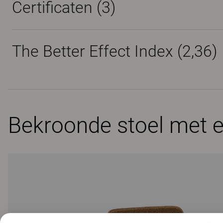
Certificaten (
3
)
The Better Effect Index (2,36)
Bekroonde stoel met 