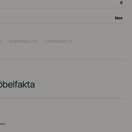
0
Nee
)
Downloads (13)
Certificaten (
3
)