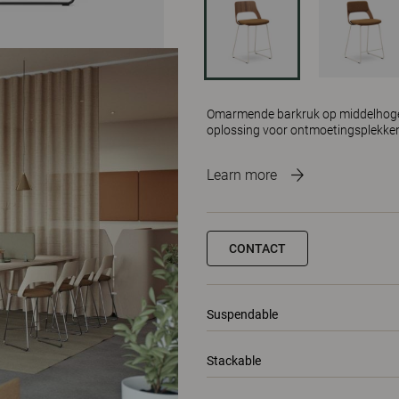
Omarmende barkruk op middelhoge 
oplossing voor ontmoetingsplekken
Learn more
CONTACT
Suspendable
Stackable