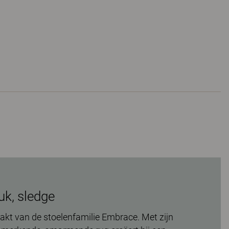
uk, sledge
akt van de stoelenfamilie Embrace. Met zijn