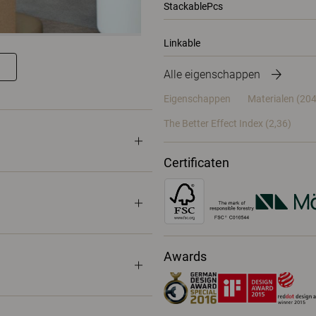
StackablePcs
Linkable
Alle eigenschappen
Eigenschappen
Materialen
(204
The Better Effect Index (2,36)
Certificaten
Awards