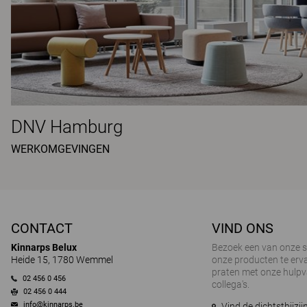
DNV Hamburg
WERKOMGEVINGEN
CONTACT
VIND ONS
Kinnarps Belux
Bezoek een van onze
Heide 15, 1780 Wemmel
onze producten te erva
praten met onze hulp
02 456 0 456
collega's.
02 456 0 444
info@kinnarps.be
Vind de dichtstbijz