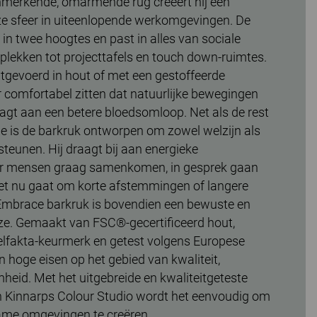
enmerkende, omarmende rug creëert hij een
 sfeer in uiteenlopende werkomgevingen. De
 in twee hoogtes en past in alles van sociale
lekken tot projecttafels en touch down-ruimtes.
uitgevoerd in hout of met een gestoffeerde
r comfortabel zitten dat natuurlijke bewegingen
aagt aan een betere bloedsomloop. Net als de rest
e is de barkruk ontworpen om zowel welzijn als
rsteunen. Hij draagt bij aan energieke
 mensen graag samenkomen, in gesprek gaan
et nu gaat om korte afstemmingen of langere
 Embrace barkruk is bovendien een bewuste en
ze. Gemaakt van FSC®-gecertificeerd hout,
lfakta-keurmerk en getest volgens Europese
n hoge eisen op het gebied van kwaliteit,
heid. Met het uitgebreide en kwaliteitgeteste
 Kinnarps Colour Studio wordt het eenvoudig om
ame omgevingen te creëren.