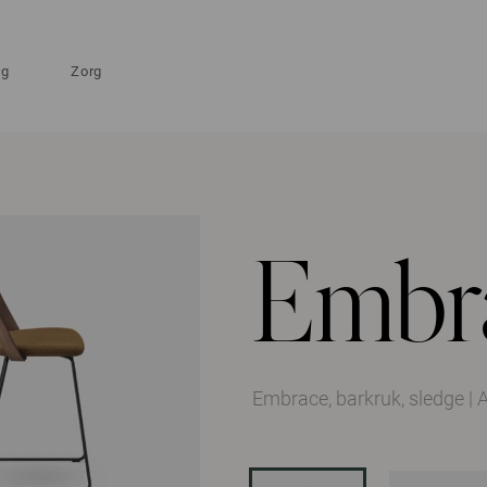
ng
Zorg
Embr
Embrace, barkruk, sledge
|
A