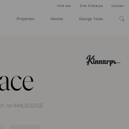
Vind ons
Over Kinnarps
Contact
Projecten
Kennis
Design Tools
ace
rt. no 944LSLEDGE