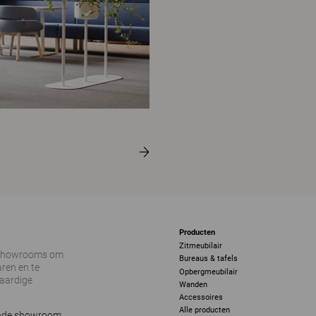
Producten
Zitmeubilair
 showrooms om
Bureaus & tafels
ren en te
Opbergmeubilair
vaardige
Wanden
Accessoires
Alle producten
ijnde showroom