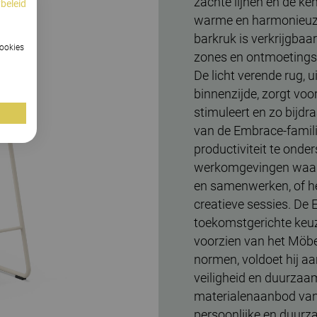
zachte lijnen en de k
beleid
warme en harmonieuze
barkruk is verkrijgbaar
cookies
zones en ontmoetingsp
De licht verende rug, 
binnenzijde, zorgt voo
stimuleert en zo bijdr
van de Embrace-famili
productiviteit te onde
werkomgevingen waar
en samenwerken, of h
creatieve sessies. De
toekomstgerichte keu
voorzien van het Möbe
normen, voldoet hij aa
veiligheid en duurzaam
materialenaanbod van
persoonlijke en duurz