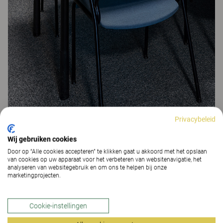
Privacybeleid
Een van de groepsruimtes is ingericht met gerecycleerd meubilair
dat zorgvuldig in de nieuwe school is verwerkt. De
Origo-tafel
heeft
Wij gebruiken cookies
een nieuw blad gekregen en een ouder stoelmodel van Kinnarps is
opnieuw bekleed.
Door op “Alle cookies accepteren” te klikken gaat u akkoord met het opslaan
van cookies op uw apparaat voor het verbeteren van websitenavigatie, het
analyseren van websitegebruik en om ons te helpen bij onze
marketingprojecten.
Cookie-instellingen