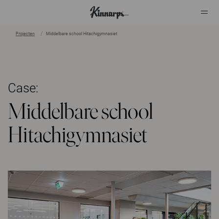
Projecten
Middelbare school Hitachigymnasiet
?
?
Case:
Middelbare school
Hitachigymnasiet