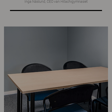
Inga Näslund, CEO van Hitachigymnasiet