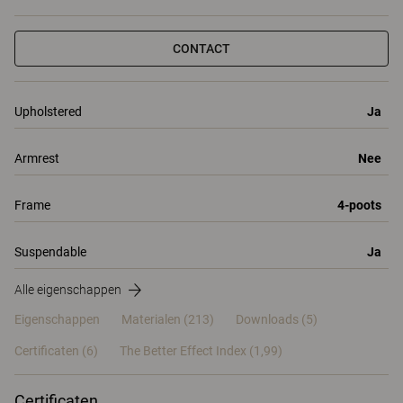
CONTACT
Upholstered
Ja
Armrest
Nee
Frame
4-poots
Suspendable
Ja
Alle eigenschappen
Eigenschappen
Materialen
(213)
Downloads (5)
Certificaten (
6
)
The Better Effect Index (1,99)
Certificaten