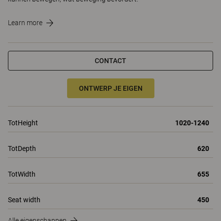
Learn more
CONTACT
ONTWERP JE EIGEN
TotHeight
1020-1240
TotDepth
620
TotWidth
655
Seat width
450
Alle eigenschappen