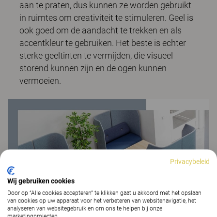
aan te praten, dus kunnen ze worden gebruikt
in ruimtes om creativiteit te stimuleren. Geel is
ook goed om de aandacht te trekken en als
accentkleur te gebruiken. Het beste is echter
sterke geeltinten te vermijden, die visueel
storend kunnen zijn en de ogen kunnen
vermoeien.
Privacybeleid
Wij gebruiken cookies
Door op “Alle cookies accepteren” te klikken gaat u akkoord met het opslaan
van cookies op uw apparaat voor het verbeteren van websitenavigatie, het
analyseren van websitegebruik en om ons te helpen bij onze
marketingprojecten.