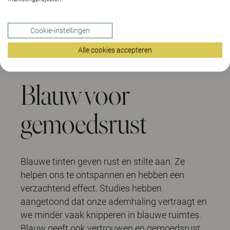
Cookie-instellingen
Alle cookies accepteren
Blauw voor
gemoedsrust
Blauwe tinten geven rust en stilte aan. Ze
helpen ons te ontspannen en hebben een
verzachtend effect. Studies hebben
aangetoond dat onze ademhaling vertraagt en
we minder vaak knipperen in blauwe ruimtes.
Blauw geeft ook vertrouwen en gemoedsrust.