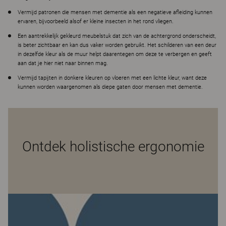
Vermijd patronen die mensen met dementie als een negatieve afleiding kunnen
ervaren, bijvoorbeeld alsof er kleine insecten in het rond vliegen.
Een aantrekkelijk gekleurd meubelstuk dat zich van de achtergrond onderscheidt,
is beter zichtbaar en kan dus vaker worden gebruikt. Het schilderen van een deur
in dezelfde kleur als de muur helpt daarentegen om deze te verbergen en geeft
aan dat je hier niet naar binnen mag.
Vermijd tapijten in donkere kleuren op vloeren met een lichte kleur, want deze
kunnen worden waargenomen als diepe gaten door mensen met dementie.
Ontdek holistische ergonomie