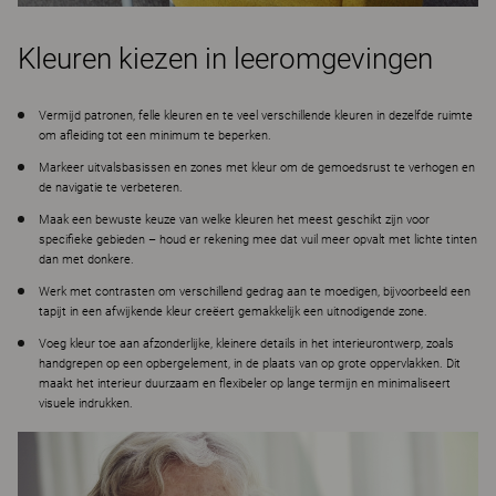
Kleuren kiezen in leeromgevingen
Vermijd patronen, felle kleuren en te veel verschillende kleuren in dezelfde ruimte
om afleiding tot een minimum te beperken.
Markeer uitvalsbasissen en zones met kleur om de gemoedsrust te verhogen en
de navigatie te verbeteren.
Maak een bewuste keuze van welke kleuren het meest geschikt zijn voor
specifieke gebieden – houd er rekening mee dat vuil meer opvalt met lichte tinten
dan met donkere.
Werk met contrasten om verschillend gedrag aan te moedigen, bijvoorbeeld een
tapijt in een afwijkende kleur creëert gemakkelijk een uitnodigende zone.
Voeg kleur toe aan afzonderlijke, kleinere details in het interieurontwerp, zoals
handgrepen op een opbergelement, in de plaats van op grote oppervlakken. Dit
maakt het interieur duurzaam en flexibeler op lange termijn en minimaliseert
visuele indrukken.