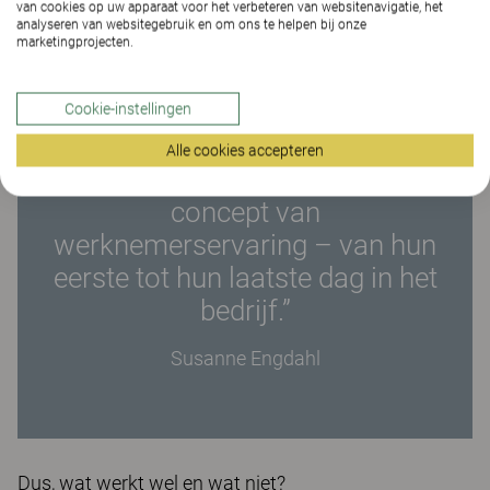
van cookies op uw apparaat voor het verbeteren van websitenavigatie, het
analyseren van websitegebruik en om ons te helpen bij onze
marketingprojecten.
“Alles wat managers,
Cookie-instellingen
leidinggevenden en HR doen voor
Alle cookies accepteren
een werknemer leidt tot het
concept van
werknemerservaring – van hun
eerste tot hun laatste dag in het
bedrijf.”
Susanne Engdahl
Dus, wat werkt wel en wat niet?