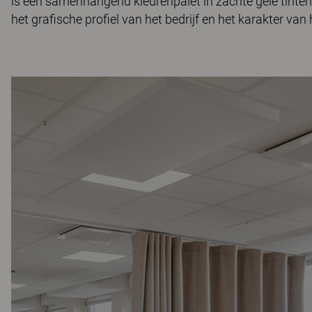
is een samenhangend kleurenpalet in zachte gele tinten
het grafische profiel van het bedrijf en het karakter va