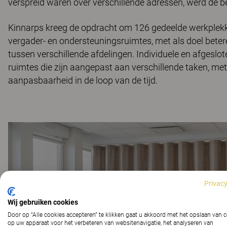
verspreid waren over verschillende adressen, werd de 
Kinnarps kreeg de opdracht om 126 gedeelde werkplek
vergader- en ondersteuningsruimtes, met als doel bet
tussen verschillende afdelingen. Individuele en afgesl
ruimtes die zijn aangepast aan verschillende taken, met
aanpasbaarheid in de loop van de tijd.
Privacy
Wij gebruiken cookies
Door op “Alle cookies accepteren” te klikken gaat u akkoord met het opslaan van 
op uw apparaat voor het verbeteren van websitenavigatie, het analyseren van