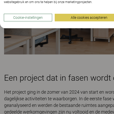
websitegebruik en om ons te helpen bij onze marketingprojecten.
Cookie-instellingen
Alle cookies accepteren
Een project dat in fasen wordt
Het project ging in de zomer van 2024 van start en word
dagelijkse activiteiten te waarborgen. In de eerste fa
geanalyseerd en werden de bestaande ruimtes aangepas
gedeelde werkomgevingen zijn nu voltooid en de med