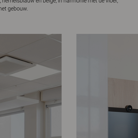
, hemelsblauw en beige, in harmonie met de vloer,
n het gebouw.