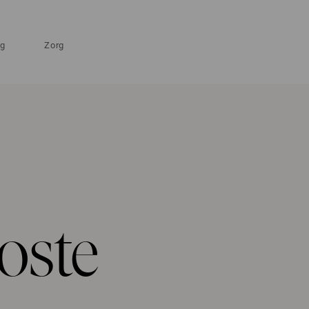
ng
Zorg
oste