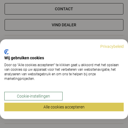
CONTACT
VIND DEALER
Materialen
Downloads (4)
The Better Effect Index (1,79)
Privacybeleid
Certificaten
Wij gebruiken cookies
Door op “Alle cookies accepteren” te klikken gaat u akkoord met het opslaan
van cookies op uw apparaat voor het verbeteren van websitenavigatie, het
analyseren van websitegebruik en om ons te helpen bij onze
marketingprojecten.
Materialen
Cookie-instellingen
Alle cookies accepteren
Downloads (
4
)