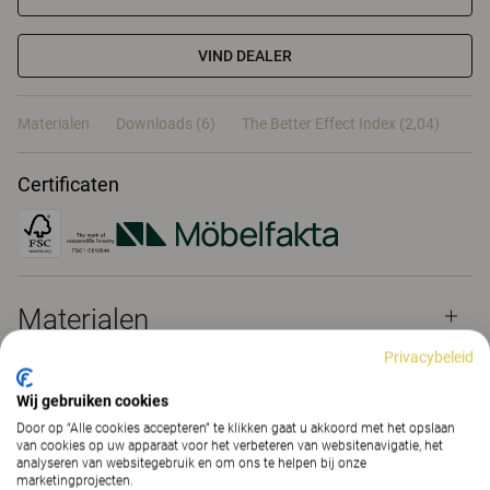
VIND DEALER
Materialen
Downloads (6)
The Better Effect Index (2,04)
Certificaten
Materialen
Privacybeleid
Downloads (
6
)
Wij gebruiken cookies
Door op “Alle cookies accepteren” te klikken gaat u akkoord met het opslaan
van cookies op uw apparaat voor het verbeteren van websitenavigatie, het
analyseren van websitegebruik en om ons te helpen bij onze
The Better Effect Index (2,04)
marketingprojecten.