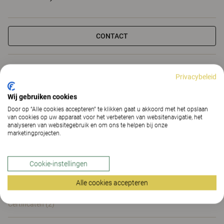
CONTACT
Upholstered
Ja
Privacybeleid
Wij gebruiken cookies
Armrest
Ja
Door op “Alle cookies accepteren” te klikken gaat u akkoord met het opslaan
van cookies op uw apparaat voor het verbeteren van websitenavigatie, het
ArmrestType
Vast
analyseren van websitegebruik en om ons te helpen bij onze
marketingprojecten.
Frame
5-armige stervoet
Cookie-instellingen
Alle eigenschappen
Alle cookies accepteren
Eigenschappen
Materialen
(155)
Downloads (2)
Certificaten (
2
)