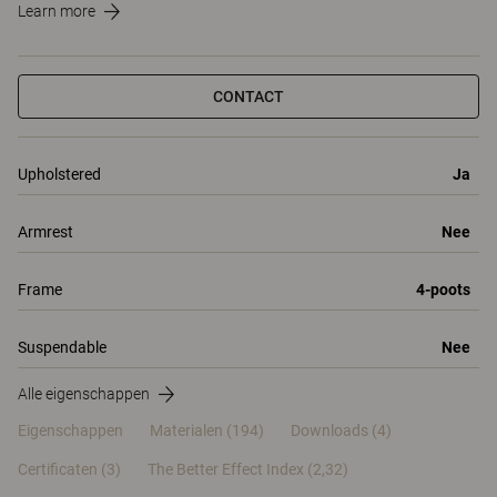
Learn more
CONTACT
Upholstered
Ja
Armrest
Nee
Frame
4-poots
Suspendable
Nee
Alle eigenschappen
Eigenschappen
Materialen
(194)
Downloads (4)
Certificaten (
3
)
The Better Effect Index (2,32)