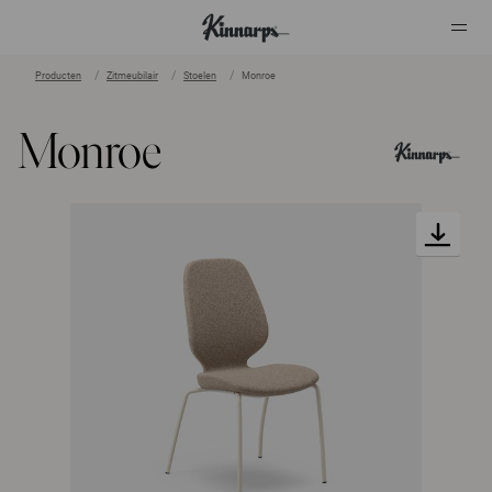
Producten
Zitmeubilair
Stoelen
Monroe
?
?
Monroe