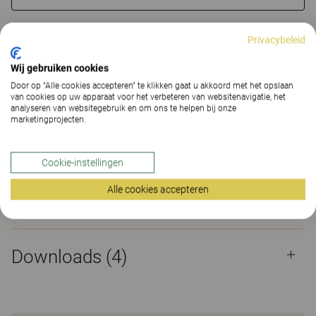
VIND DEALER
Privacybeleid
Wij gebruiken cookies
Materialen
Downloads (4)
Door op “Alle cookies accepteren” te klikken gaat u akkoord met het opslaan
van cookies op uw apparaat voor het verbeteren van websitenavigatie, het
analyseren van websitegebruik en om ons te helpen bij onze
Certificaten
marketingprojecten.
Cookie-instellingen
Alle cookies accepteren
Materialen
Downloads (
4
)