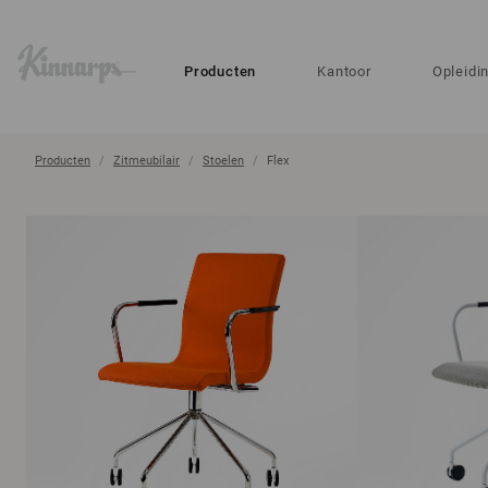
?
?
Producten
Kantoor
Opleidi
Producten
Zitmeubilair
Stoelen
Flex