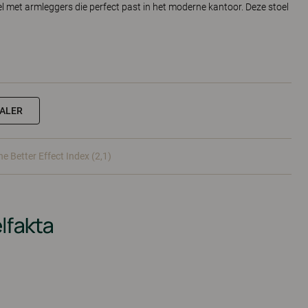
el met armleggers die perfect past in het moderne kantoor. Deze stoel
EALER
he Better Effect Index (2,1)