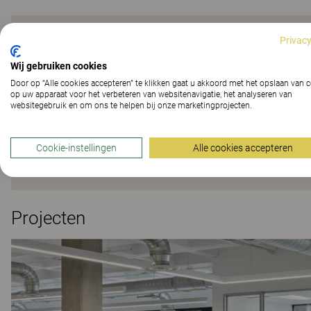
Privacy
Flex
Wij gebruiken cookies
Door op “Alle cookies accepteren” te klikken gaat u akkoord met het opslaan van 
op uw apparaat voor het verbeteren van websitenavigatie, het analyseren van
websitegebruik en om ons te helpen bij onze marketingprojecten.
Ontwerp Ruud Ekstrand SIR/MSA F-228 Fauteuil op dr
draaiend kolomframe met glijdoppen Performance Chas
Bekleding Brandvertragend polyetherschuim.
Cookie-instellingen
Alle cookies accepteren
Projecten