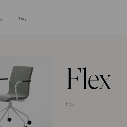
ng
Zorg
Flex
Flex