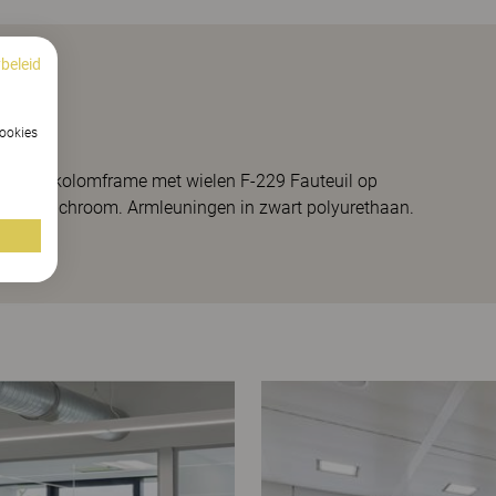
beleid
cookies
aaiend kolomframe met wielen F-229 Fauteuil op
sis in chroom. Armleuningen in zwart polyurethaan.