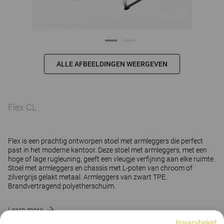
ALLE AFBEELDINGEN WEERGEVEN
Flex CL
Flex is een prachtig ontworpen stoel met armleggers die perfect
past in het moderne kantoor. Deze stoel met armleggers, met een
hoge of lage rugleuning, geeft een vleugje verfijning aan elke ruimte.
Stoel met armleggers en chassis met L-poten van chroom of
zilvergrijs gelakt metaal. Armleggers van zwart TPE.
Brandvertragend polyetherschuim.
Learn more
Privacybeleid