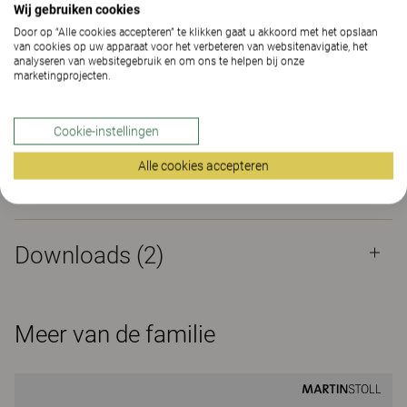
Wij gebruiken cookies
Awards
Door op “Alle cookies accepteren” te klikken gaat u akkoord met het opslaan
van cookies op uw apparaat voor het verbeteren van websitenavigatie, het
analyseren van websitegebruik en om ons te helpen bij onze
marketingprojecten.
Eigenschappen
Cookie-instellingen
Alle cookies accepteren
Materialen
(194)
Downloads (
2
)
Meer van de familie