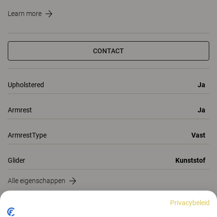
Learn more
CONTACT
Upholstered
Ja
Armrest
Ja
ArmrestType
Vast
Glider
Kunststof
Alle eigenschappen
Eigenschappen
Materialen
(194)
Downloads (2)
Privacybeleid