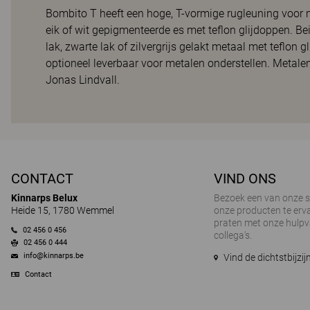
Bombito T heeft een hoge, T-vormige rugleuning voor me
eik of wit gepigmenteerde es met teflon glijdoppen. Bei
lak, zwarte lak of zilvergrijs gelakt metaal met teflon
optioneel leverbaar voor metalen onderstellen. Metale
Jonas Lindvall.
CONTACT
VIND ONS
Kinnarps Belux
Bezoek een van onze
Heide 15, 1780 Wemmel
onze producten te erva
praten met onze hulp
02 456 0 456
collega's.
02 456 0 444
info@kinnarps.be
Vind de dichtstbijz
Contact