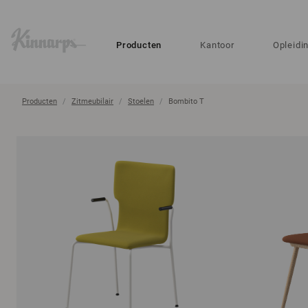
?
?
Producten
Kantoor
Opleidi
Producten
Zitmeubilair
Stoelen
Bombito T