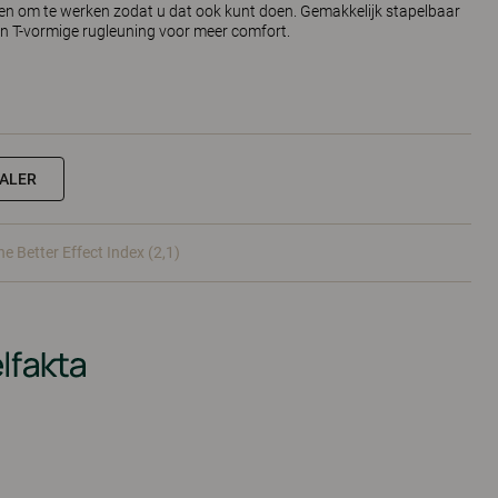
pen om te werken zodat u dat ook kunt doen. Gemakkelijk stapelbaar
en T-vormige rugleuning voor meer comfort.
EALER
he Better Effect Index (2,1)