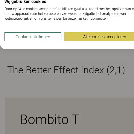
Wij gebruiken cookies
Door op “Alle cookies accepteren” te klikken gaat u akkoord met het opslaan van 
op uw apparaat voor het verbeteren van websitenavigatie, het analyseren van
Materialen
websitegebruik en om ons te helpen bij onze marketingprojecten.
Cookie-instellingen
Alle cookies accepteren
Downloads (
2
)
The Better Effect Index (2,1)
Bombito T