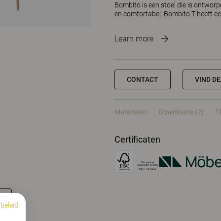
Bombito is een stoel die is ontwor
en comfortabel. Bombito T heeft e
Learn more
CONTACT
VIND D
Materialen
Downloads (2)
T
Certificaten
beleid