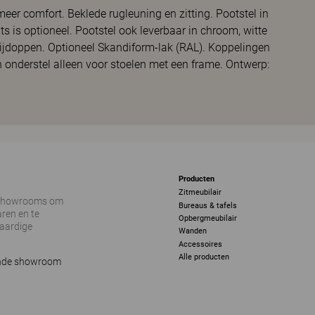
er comfort. Beklede rugleuning en zitting. Pootstel in
ts is optioneel. Pootstel ook leverbaar in chroom, witte
 glijdoppen. Optioneel Skandiform-lak (RAL). Koppelingen
n onderstel alleen voor stoelen met een frame. Ontwerp:
Producten
Zitmeubilair
 showrooms om
Bureaus & tafels
ren en te
Opbergmeubilair
vaardige
Wanden
Accessoires
Alle producten
ijnde showroom