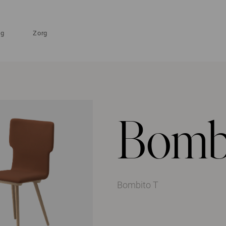
ng
Zorg
Bomb
Bombito T