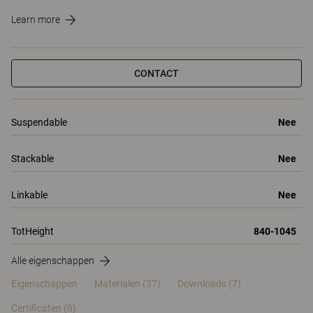
Learn more
CONTACT
Suspendable
Nee
Stackable
Nee
Linkable
Nee
TotHeight
840-1045
Alle eigenschappen
Eigenschappen
Materialen
(37)
Downloads (7)
Certificaten (
8
)