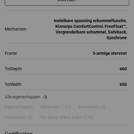
Instelbare spanning schommelfunctie,
Kinnarps ComfortControl, FreeFloat™,
Mechanism
Vergrendelbare schommel, Safeback,
Synchrone
Frame
5-armige stervoet
TotDepth
660
TotWidth
650
Alle eigenschappen
Eigenschappen
Materialen
(197)
Downloads (6)
Certificaten (
2
)
The Better Effect Index (2,16)
Certificaten