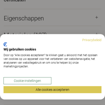
Eigenschappen
Materialen
(197)
Privacybeleid
Wij gebruiken cookies
Downloads (
6
)
Door op “Alle cookies accepteren” te klikken gaat u akkoord met het opslaan
van cookies op uw apparaat voor het verbeteren van websitenavigatie, het
analyseren van websitegebruik en om ons te helpen bij onze
marketingprojecten.
Certificaten (
2
)
Cookie-instellingen
The Better Effect Index (2,16)
Alle cookies accepteren