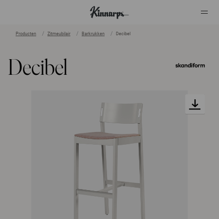
Producten
Zitmeubilair
Barkrukken
Decibel
?
?
Decibel