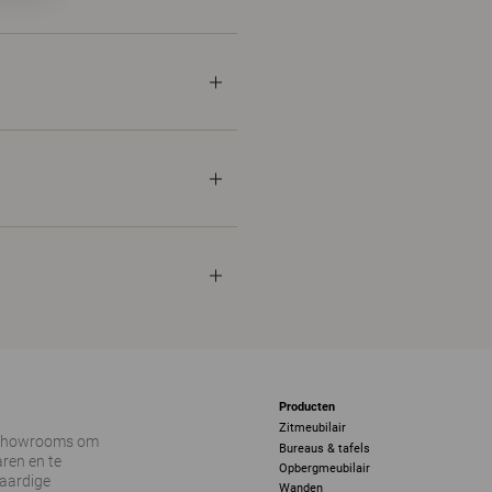
Producten
Zitmeubilair
 showrooms om
Bureaus & tafels
ren en te
Opbergmeubilair
vaardige
Wanden