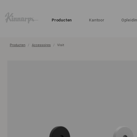
?
?
Producten
Kantoor
Opleidi
Producten
Accessoires
Visit