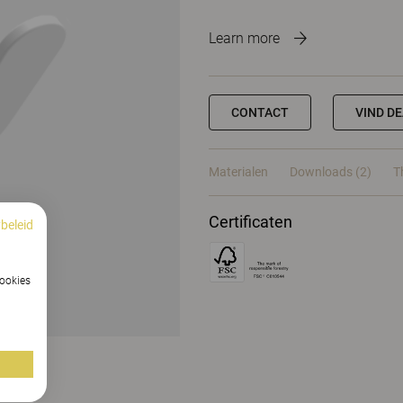
Learn more
CONTACT
VIND D
Materialen
Downloads (2)
T
Certificaten
beleid
cookies