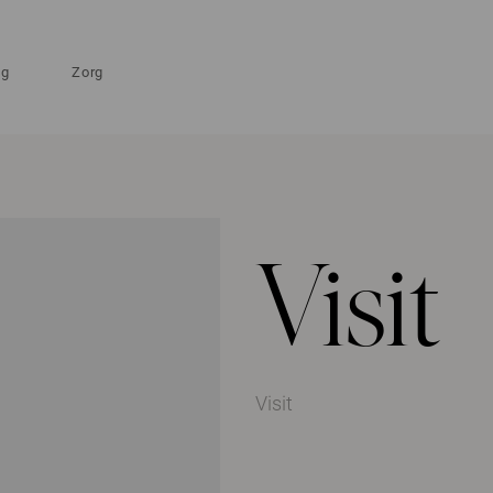
ng
Zorg
Visit
Visit