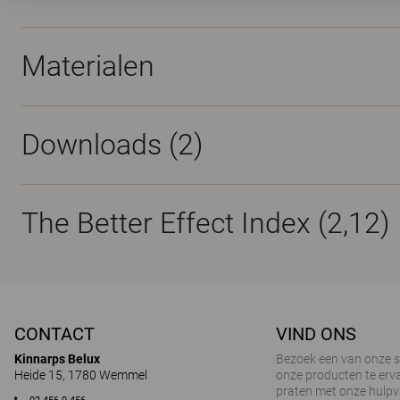
Materialen
Downloads (
2
)
The Better Effect Index (2,12)
CONTACT
VIND ONS
Kinnarps Belux
Bezoek een van onze
Heide 15, 1780 Wemmel
onze producten te erva
praten met onze hulp