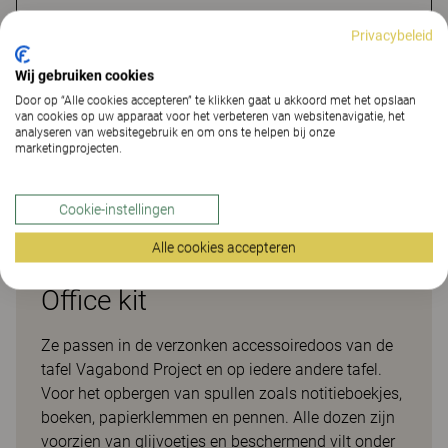
Privacybeleid
VIND DEALER
Wij gebruiken cookies
Door op “Alle cookies accepteren” te klikken gaat u akkoord met het opslaan
Downloads (1)
van cookies op uw apparaat voor het verbeteren van websitenavigatie, het
analyseren van websitegebruik en om ons te helpen bij onze
marketingprojecten.
Downloads (
1
)
Cookie-instellingen
Alle cookies accepteren
Office kit
Ze passen in de verzonken accessoiredoos van de
tafel Vagabond Project en op iedere andere tafel.
Voor het opbergen van spullen zoals notitieboekjes,
boeken, papierklemmen en pennen. Alle dozen zijn
voorzien van glijvoetjes en beschermend vilt onder