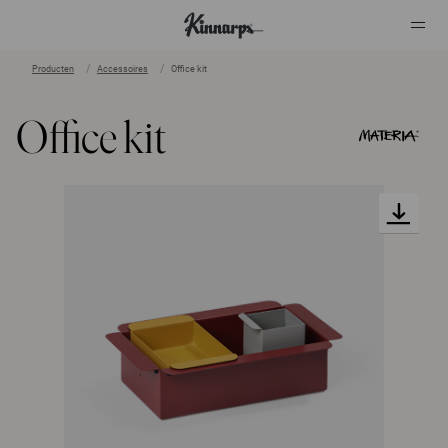
Producten
Accessoires
Office kit
?
?
Office kit