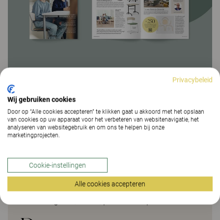
Privacybeleid
Wij gebruiken cookies
Door op “Alle cookies accepteren” te klikken gaat u akkoord met het opslaan
van cookies op uw apparaat voor het verbeteren van websitenavigatie, het
In dit magazine delen we kennis en inzichten
analyseren van websitegebruik en om ons te helpen bij onze
over hoe de omgeving het dagelijks leven van
marketingprojecten.
studenten en personeel beïnvloedt. Je ziet
projecten van klanten, leest over actuele
onderwerpen en ontmoet experts uit
Cookie-instellingen
verschillende vakgebieden. Je ontdekt hoe we
Alle cookies accepteren
samen duurzame omgevingen kunnen creëren
voor veiligheid, focus, plezier en optimaal leren.