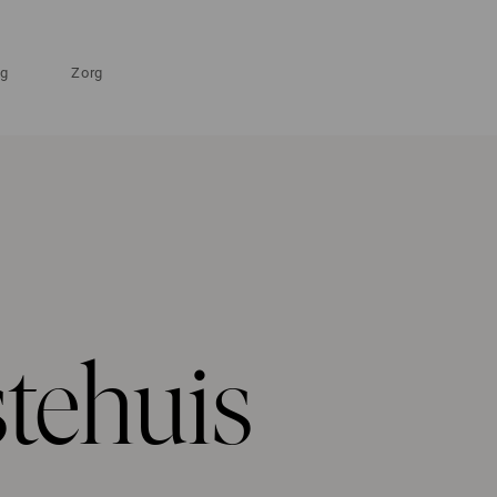
ng
Zorg
tehuis