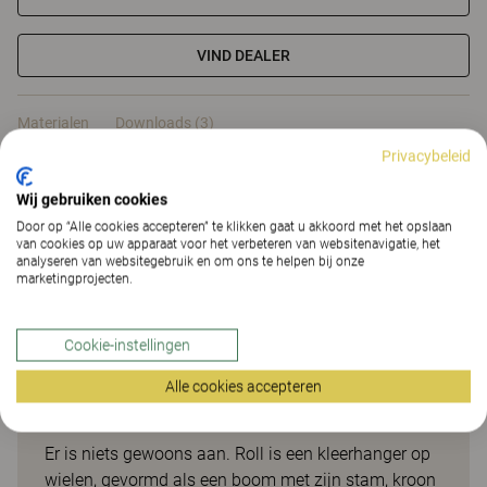
VIND DEALER
Materialen
Downloads (3)
Privacybeleid
Materialen
Wij gebruiken cookies
Door op “Alle cookies accepteren” te klikken gaat u akkoord met het opslaan
van cookies op uw apparaat voor het verbeteren van websitenavigatie, het
analyseren van websitegebruik en om ons te helpen bij onze
Downloads (
3
)
marketingprojecten.
Cookie-instellingen
Alle cookies accepteren
Roll
Er is niets gewoons aan. Roll is een kleerhanger op
wielen, gevormd als een boom met zijn stam, kroon